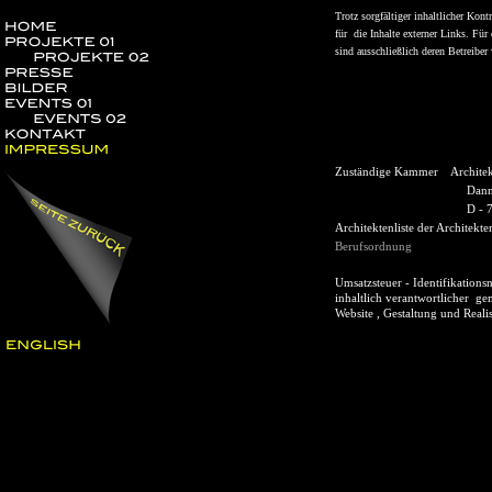
Trotz sorgfältiger inhaltlicher Kon
für die Inhalte externer Links. Für 
sind ausschließlich deren Betreiber 
Zuständige Kammer Archite
Danneckerstr
D - 70182 St
Architektenliste d
Berufsordnung
Umsatzsteuer - Identifik
inhaltlich verantwort
Website , Gestal